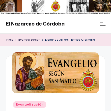
Saltar
al
contenido
El Nazareno de Córdoba
Web
de
Inicio
Evangelización
Domingo XIII del Tiempo Ordinario
la
Cofradía
del
Nazareno
de
Córdoba
Publicado
Evangelización
en