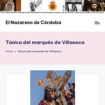
Saltar
al
contenido
El Nazareno de Córdoba
Web
de
la
Túnica del marqués de Villaseca
Cofradía
del
Inicio
Túnica del marqués de Villaseca
Nazareno
de
Córdoba