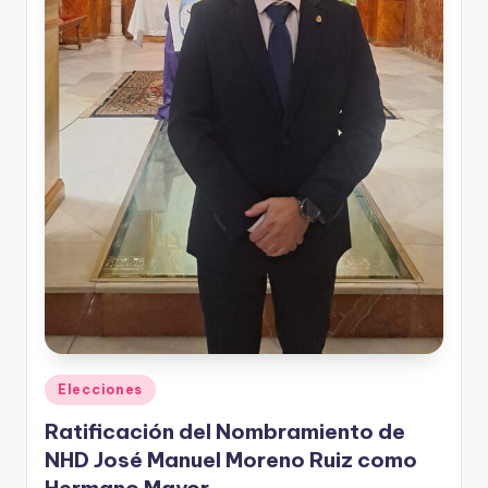
Publicado
Elecciones
en
Ratificación del Nombramiento de
NHD José Manuel Moreno Ruiz como
Hermano Mayor