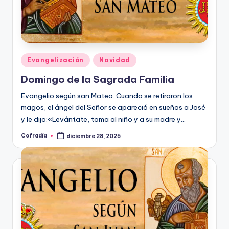
Publicado
Evangelización
Navidad
en
Domingo de la Sagrada Familia
Evangelio según san Mateo. Cuando se retiraron los
magos, el ángel del Señor se apareció en sueños a José
y le dijo:«Levántate, toma al niño y a su madre y…
Cofradía
diciembre 28, 2025
Publicado
por