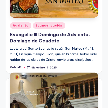
Publicado
Adviento
Evangelización
en
Evangelio III Domingo de Adviento.
Domingo de Gaudete
Lectura del Santo Evangelio según San Mateo (Mt. 11,
2-11) En aquel tiempo, Juan, que en la cárcel había oído
hablar de las obras de Cristo, envió a sus discípulos…
Cofradía
diciembre 14, 2025
Publicado
por