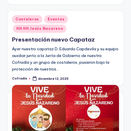
por
Publicado
Costaleros
Eventos
en
HH HH Jesús Nazareno
Presentación nuevo Capataz
Ayer nuestro capataz D. Eduardo Capdevila y su equipo
auxiliar junto a la Junta de Gobierno de nuestra
Cofradía y un grupo de costaleros, pusieron bajo la
protección de nuestros…
Cofradía
diciembre 12, 2025
Publicado
por