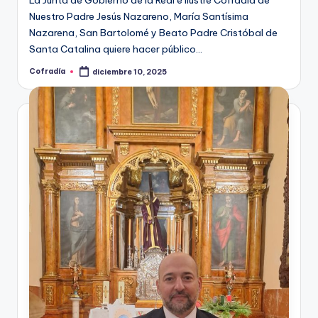
Nuestro Padre Jesús Nazareno, María Santísima
Nazarena, San Bartolomé y Beato Padre Cristóbal de
Santa Catalina quiere hacer público…
Cofradía
diciembre 10, 2025
Publicado
por