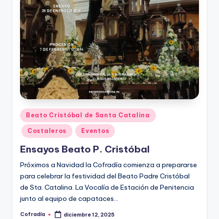
Publicado
Beato Cristóbal de Santa Catalina
en
Costaleros
Eventos
Ensayos Beato P. Cristóbal
Próximos a Navidad la Cofradía comienza a prepararse
para celebrar la festividad del Beato Padre Cristóbal
de Sta. Catalina. La Vocalía de Estación de Penitencia
junto al equipo de capataces…
Cofradía
diciembre 12, 2025
Publicado