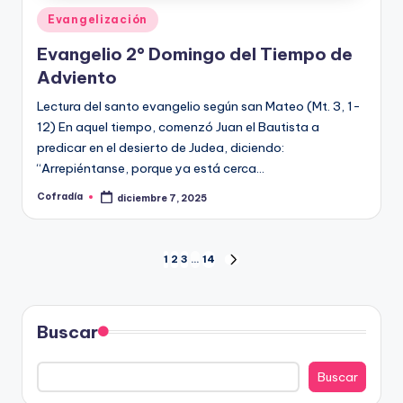
Publicado
Evangelización
en
Evangelio 2° Domingo del Tiempo de
Adviento
Lectura del santo evangelio según san Mateo (Mt. 3, 1-
12) En aquel tiempo, comenzó Juan el Bautista a
predicar en el desierto de Judea, diciendo:
“Arrepiéntanse, porque ya está cerca…
Cofradía
diciembre 7, 2025
Publicado
por
Paginación
1
2
3
…
14
SIGUIENTE
PÁGINA
de
entradas
Buscar
Buscar