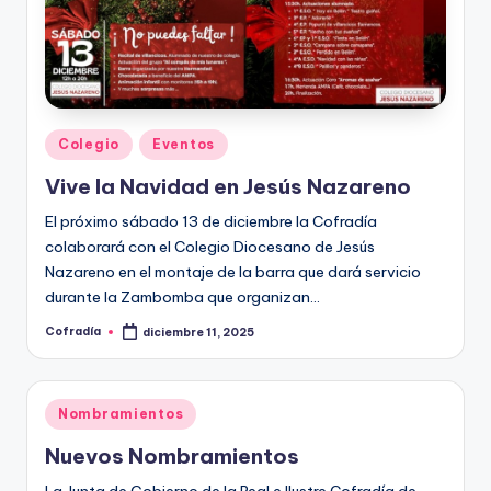
Publicado
Colegio
Eventos
en
Vive la Navidad en Jesús Nazareno
El próximo sábado 13 de diciembre la Cofradía
colaborará con el Colegio Diocesano de Jesús
Nazareno en el montaje de la barra que dará servicio
durante la Zambomba que organizan…
Cofradía
diciembre 11, 2025
Publicado
por
Publicado
Nombramientos
en
Nuevos Nombramientos
La Junta de Gobierno de la Real e Ilustre Cofradía de