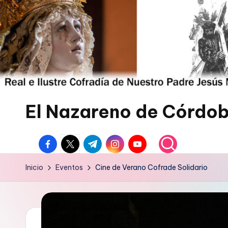
Saltar
al
contenido
El Nazareno de Córdo
Web
facebook.com
twitter.com
t.me
instagram.com
youtube.com
de
la
Inicio
Eventos
Cine de Verano Cofrade Solidario
Cofradía
del
Nazareno
de