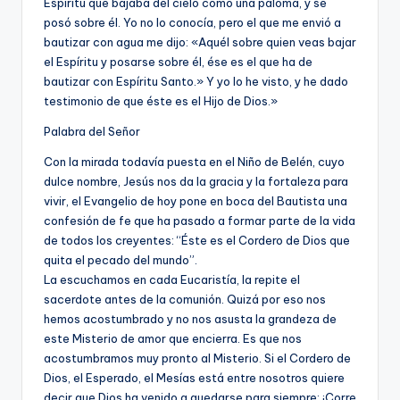
Espíritu que bajaba del cielo como una paloma, y se
posó sobre él. Yo no lo conocía, pero el que me envió a
bautizar con agua me dijo: «Aquél sobre quien veas bajar
el Espíritu y posarse sobre él, ése es el que ha de
bautizar con Espíritu Santo.» Y yo lo he visto, y he dado
testimonio de que éste es el Hijo de Dios.»
Palabra del Señor
Con la mirada todavía puesta en el Niño de Belén, cuyo
dulce nombre, Jesús nos da la gracia y la fortaleza para
vivir, el Evangelio de hoy pone en boca del Bautista una
confesión de fe que ha pasado a formar parte de la vida
de todos los creyentes: “Éste es el Cordero de Dios que
quita el pecado del mundo”.
La escuchamos en cada Eucaristía, la repite el
sacerdote antes de la comunión. Quizá por eso nos
hemos acostumbrado y no nos asusta la grandeza de
este Misterio de amor que encierra. Es que nos
acostumbramos muy pronto al Misterio. Si el Cordero de
Dios, el Esperado, el Mesías está entre nosotros quiere
decir que Dios ha venido a quedarse para siempre: ¡Corre