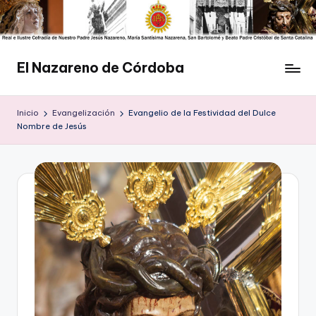
Saltar
al
contenido
El Nazareno de Córdoba
Web
de
Inicio
Evangelización
Evangelio de la Festividad del Dulce
la
Nombre de Jesús
Cofradía
del
Nazareno
de
Córdoba