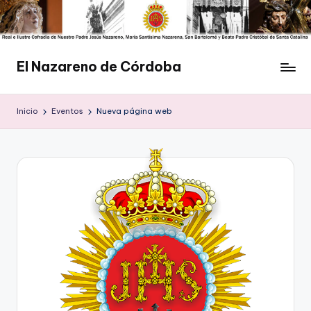
Saltar
al
contenido
El Nazareno de Córdoba
Web
de
Inicio
Eventos
Nueva página web
la
Cofradía
del
Nazareno
de
Córdoba