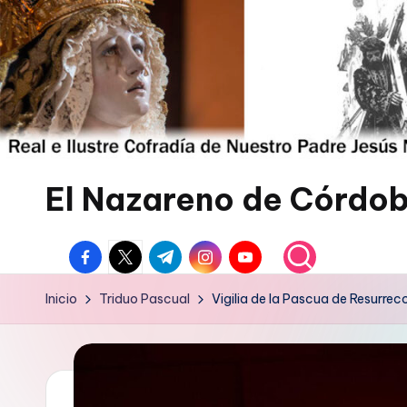
Saltar
al
contenido
El Nazareno de Córdo
Web
facebook.com
twitter.com
t.me
instagram.com
youtube.com
de
la
Inicio
Triduo Pascual
Vigilia de la Pascua de Resurrec
Cofradía
del
Nazareno
de