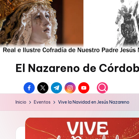
Saltar
al
contenido
El Nazareno de Córdo
Web
facebook.com
twitter.com
t.me
instagram.com
youtube.com
de
la
Inicio
Eventos
Vive la Navidad en Jesús Nazareno
Cofradía
del
Nazareno
de