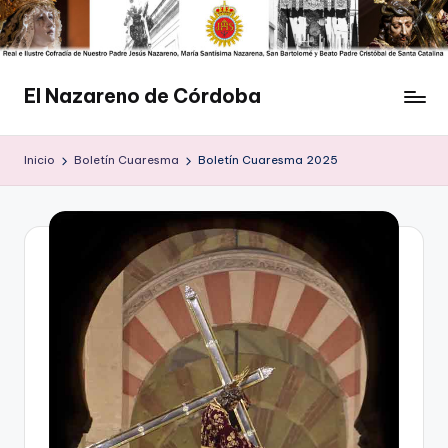
Saltar
al
contenido
El Nazareno de Córdoba
Web
de
Inicio
Boletín Cuaresma
Boletín Cuaresma 2025
la
Cofradía
del
Nazareno
de
Córdoba